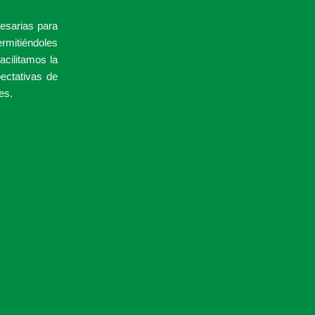
esarias para
ermitiéndoles
acilitamos la
ectativas de
es.