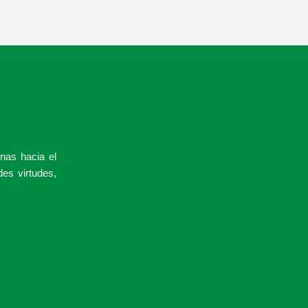
nas hacia el
des virtudes,
.